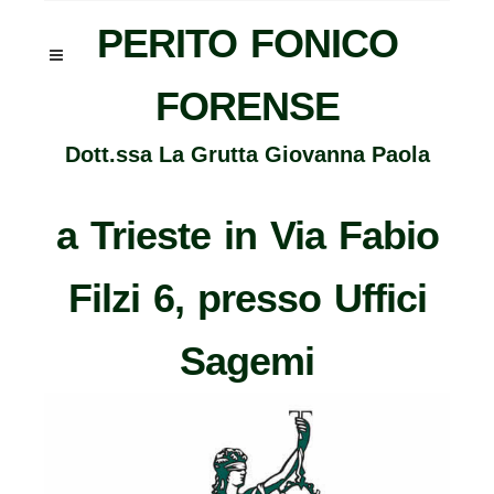
PERITO FONICO
351 1383340
|
APRI IL NAVIGATORE
FORENSE
Dott.ssa La Grutta Giovanna Paola
a Trieste in Via Fabio
Filzi 6, presso Uffici
Sagemi