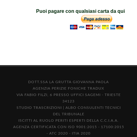
Puoi pagare con qualsiasi carta da qui
DOTT.SSA LA GRUTTA GIOVANNA PAOLA
AGENZIA PERIZIE FONICHE TRADUX
VIA FABIO FILZI, 6 PRESSO UFFICI SAGEMI - TRIESTE
34123
STUDIO TRASCRIZIONI | ALBO CONSULENTI TECNICI
DEL TRIBUNALE
ISCITTI AL RUOLO PERITI ESPERTI DELLA C.C.I.A.A.
AGENZA CERTIFICATA CON ISO 9001:2015 - 17100:2015
- ATC 2020 - ITIA 2020